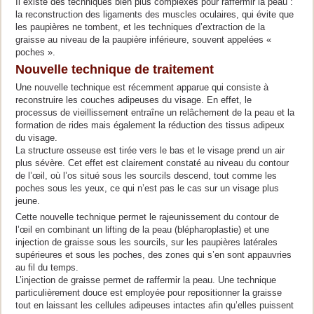
Il existe des techniques bien plus complexes pour raffermir la peau :
la reconstruction des ligaments des muscles oculaires, qui évite que
les paupières ne tombent, et les techniques d’extraction de la
graisse au niveau de la paupière inférieure, souvent appelées «
poches ».
Nouvelle technique de traitement
Une nouvelle technique est récemment apparue qui consiste à
reconstruire les couches adipeuses du visage. En effet, le
processus de vieillissement entraîne un relâchement de la peau et la
formation de rides mais également la réduction des tissus adipeux
du visage.
La structure osseuse est tirée vers le bas et le visage prend un air
plus sévère. Cet effet est clairement constaté au niveau du contour
de l’œil, où l’os situé sous les sourcils descend, tout comme les
poches sous les yeux, ce qui n’est pas le cas sur un visage plus
jeune.
Cette nouvelle technique permet le rajeunissement du contour de
l’œil en combinant un lifting de la peau (blépharoplastie) et une
injection de graisse sous les sourcils, sur les paupières latérales
supérieures et sous les poches, des zones qui s’en sont appauvries
au fil du temps.
L’injection de graisse permet de raffermir la peau. Une technique
particulièrement douce est employée pour repositionner la graisse
tout en laissant les cellules adipeuses intactes afin qu’elles puissent